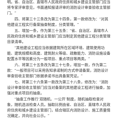
明。省、自治区、直辖市人民政府住房和城乡建设主管部门应当
将专家评审意见，书面通知报请评审的消防设计审查验收主管部
门。”
四、将第三十三条改为第三十四条，第一款修改为：“对其
他建设工程实行备案抽查制度，分类管理。”
五、增加一条，作为第三十五条：“省、自治区、直辖市人
民政府住房和城乡建设主管部门应当制定其他建设工程分类管理
目录清单。
“其他建设工程应当依据建筑所在区域环境、建筑使用功
能、建筑规模和高度、建筑耐火等级、疏散能力、消防设施设备
配置水平等因素分为一般项目、重点项目等两类。”
六、将第三十五条改为第三十七条，增加一款，作为第二
款：“一般项目可以采用告知承诺制的方式申请备案，消防设计
审查验收主管部门依据承诺书出具备案凭证。”
七、将第三十六条第一款改为第三十八条，修改为：“消防
设计审查验收主管部门应当对备案的其他建设工程进行抽查，加
强对重点项目的抽查。
“抽查工作推行‘双随机、一公开’制度，随机抽取检查对
象，随机选派检查人员。抽取比例由省、自治区、直辖市人民政
府住房和城乡建设主管部门，结合辖区内消防设计、施工质量情
况确定，并向社会公示。”