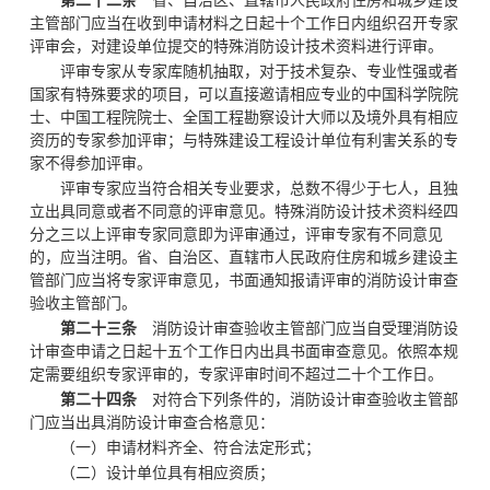
第二十二条
省、自治区、直辖市人民政府住房和城乡建设
主管部门应当在收到申请材料之日起十个工作日内组织召开专家
评审会，对建设单位提交的特殊消防设计技术资料进行评审。
评审专家从专家库随机抽取，对于技术复杂、专业性强或者
国家有特殊要求的项目，可以直接邀请相应专业的中国科学院院
士、中国工程院院士、全国工程勘察设计大师以及境外具有相应
资历的专家参加评审；与特殊建设工程设计单位有利害关系的专
家不得参加评审。
评审专家应当符合相关专业要求，总数不得少于七人，且独
立出具同意或者不同意的评审意见。特殊消防设计技术资料经四
分之三以上评审专家同意即为评审通过，评审专家有不同意见
的，应当注明。省、自治区、直辖市人民政府住房和城乡建设主
管部门应当将专家评审意见，书面通知报请评审的消防设计审查
验收主管部门。
第二十三条
消防设计审查验收主管部门应当自受理消防设
计审查申请之日起十五个工作日内出具书面审查意见。依照本规
定需要组织专家评审的，专家评审时间不超过二十个工作日。
第二十四条
对符合下列条件的，消防设计审查验收主管部
门应当出具消防设计审查合格意见：
（一）申请材料齐全、符合法定形式；
（二）设计单位具有相应资质；