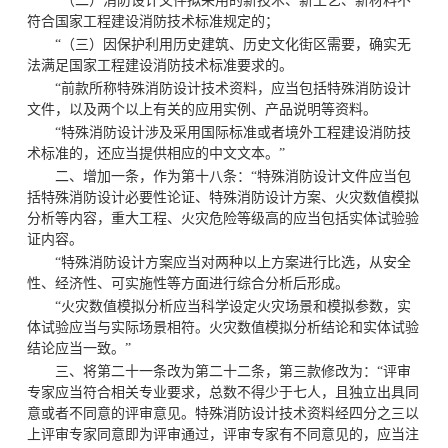
“（二）消防设计文件拟采用的新技术、新工艺、新材料不
符合国家工程建设消防技术标准规定的；
“（三）因保护利用历史建筑、历史文化街区需要，确实无
法满足国家工程建设消防技术标准要求的。
“前款所称特殊消防设计技术资料，应当包括特殊消防设计
文件，以及两个以上有关的应用实例、产品说明等资料。
“特殊消防设计涉及采用国际标准或者境外工程建设消防技
术标准的，还应当提供相应的中文文本。”
二、增加一条，作为第十八条：“特殊消防设计文件应当包
括特殊消防设计必要性论证、特殊消防设计方案、火灾数值模拟
分析等内容，重大工程、火灾危险等级高的应当包括实体试验验
证内容。
“特殊消防设计方案应当对两种以上方案进行比选，从安全
性、经济性、可实施性等方面进行综合分析后形成。
“火灾数值模拟分析应当科学设定火灾场景和模拟参数，实
体试验应当与实际场景相符。火灾数值模拟分析结论和实体试验
结论应当一致。”
三、将第二十一条改为第二十二条，第三款修改为：“评审
专家应当符合相关专业要求，总数不得少于七人，且独立出具同
意或者不同意的评审意见。特殊消防设计技术资料经四分之三以
上评审专家同意即为评审通过，评审专家有不同意见的，应当注