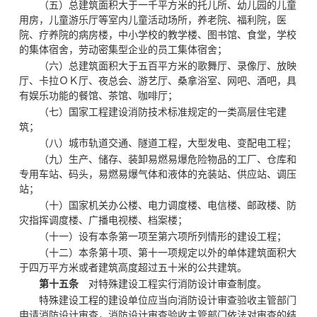
（五）总建筑面积大于一千平方米的托儿所、幼儿园的儿童
用房，儿童游乐厅等室内儿童活动场所，养老院、福利院，医
院、疗养院的病房楼，中小学校的教学楼、图书馆、食堂，学校
的集体宿舍，劳动密集型企业的员工集体宿舍；
（六）总建筑面积大于五百平方米的歌舞厅、录像厅、放映
厅、卡拉ＯＫ厅、夜总会、游艺厅、桑拿浴室、网吧、酒吧，具
有娱乐功能的餐馆、茶馆、咖啡厅；
（七）国家工程建设消防技术标准规定的一类高层住宅建
筑；
（八）城市轨道交通、隧道工程，大型发电、变配电工程；
（九）生产、储存、装卸易燃易爆危险物品的工厂、仓库和
专用车站、码头，易燃易爆气体和液体的充装站、供应站、调压
站；
（十）国家机关办公楼、电力调度楼、电信楼、邮政楼、防
灾指挥调度楼、广播电视楼、档案楼；
（十一）设有本条第一项至第六项所列情形的建设工程；
（十二）本条第十项、第十一项规定以外的单体建筑面积大
于四万平方米或者建筑高度超过五十米的公共建筑。
第十五条
对特殊建设工程实行消防设计审查制度。
特殊建设工程的建设单位应当向消防设计审查验收主管部门
申请消防设计审查，消防设计审查验收主管部门依法对审查的结