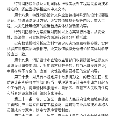
特殊消防设计涉及采用国际标准或者境外工程建设消防技术
标准的，还应当提供相应的中文文本。
第十八条
特殊消防设计文件应当包括特殊消防设计必要性
论证、特殊消防设计方案、火灾数值模拟分析等内容，重大工
程、火灾危险等级高的应当包括实体试验验证内容。
特殊消防设计方案应当对两种以上方案进行比选，从安全
性、经济性、可实施性等方面进行综合分析后形成。
火灾数值模拟分析应当科学设定火灾场景和模拟参数，实体
试验应当与实际场景相符。火灾数值模拟分析结论和实体试验结
论应当一致。
第十九条
消防设计审查验收主管部门收到建设单位提交的
消防设计审查申请后，对申请材料齐全的，应当出具受理凭证；
申请材料不齐全的，应当一次性告知需要补正的全部内容。
第二十条
对具有本规定第十七条情形之一的建设工程，消
防设计审查验收主管部门应当自受理消防设计审查申请之日起五
个工作日内，将申请材料报送省、自治区、直辖市人民政府住房
和城乡建设主管部门组织专家评审。
第二十一条
省、自治区、直辖市人民政府住房和城乡建设
主管部门应当建立由具有工程消防、建筑等专业高级技术职称人
员组成的专家库，制定专家库管理制度。