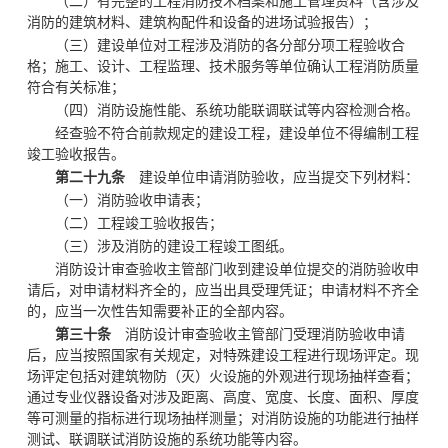
（二）有完整的工程消防技术档案和施工管理资料（含涉及
消防的建筑材料、建筑构配件和设备的进场试验报告）；
（三）建设单位对工程涉及消防的各分部分项工程验收合
格；施工、设计、工程监理、技术服务等单位确认工程消防质量
符合有关标准；
（四）消防设施性能、系统功能联调联试等内容检测合格。
经查验不符合前款规定的建设工程，建设单位不得编制工程
竣工验收报告。
第二十九条
建设单位申请消防验收，应当提交下列材料：
（一）消防验收申请表；
（二）工程竣工验收报告；
（三）涉及消防的建设工程竣工图纸。
消防设计审查验收主管部门收到建设单位提交的消防验收申
请后，对申请材料齐全的，应当出具受理凭证；申请材料不齐全
的，应当一次性告知需要补正的全部内容。
第三十条
消防设计审查验收主管部门受理消防验收申请
后，应当按照国家有关规定，对特殊建设工程进行现场评定。现
场评定包括对建筑物防（灭）火设施的外观进行现场抽样查看；
通过专业仪器设备对涉及距离、高度、宽度、长度、面积、厚度
等可测量的指标进行现场抽样测量；对消防设施的功能进行抽样
测试、联调联试消防设施的系统功能等内容。